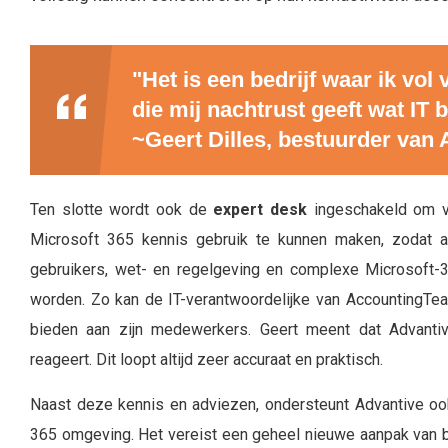
"Het is een bedrijf waar ik vol
die mij nachtrust geeft wat IT b
~Geert Dilles, bestuurder va
Ten slotte wordt ook de
expert desk
ingeschakeld om v
Microsoft 365 kennis gebruik te kunnen maken, zodat a
gebruikers, wet- en regelgeving en complexe Microsoft
worden. Zo kan de IT-verantwoordelijke van AccountingT
bieden aan zijn medewerkers. Geert meent dat Advanti
reageert. Dit loopt altijd zeer accuraat en praktisch.
Naast deze kennis en adviezen, ondersteunt Advantive oo
365 omgeving. Het vereist een geheel nieuwe aanpak van 