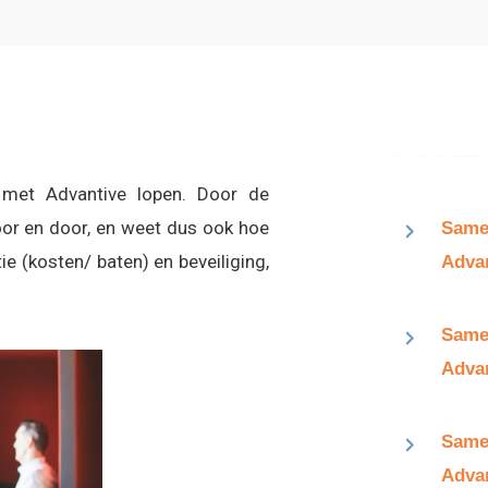
 met Advantive lopen. Door de
oor en door, en weet dus ook hoe
Same
e (kosten/ baten) en beveiliging,
Advan
Same
Adva
Same
Adva