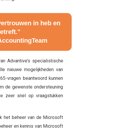
 vertrouwen in heb en
etreft."
n AccountingTeam
an Advantive’s specialistische
lle nieuwe mogelijkheden van
-365-vragen beantwoord kunnen
eam de gewenste ondersteuning
ve zeer snel op vraagstukken
k het beheer van de Microsoft
beheer en kennis van Microsoft