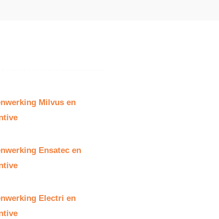
nwerking Milvus en
tive​
nwerking Ensatec en
ntive
nwerking Electri en
ntive