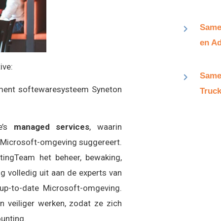
Same
en Ad
ive:
Same
ent softewaresysteem Syneton
Truck
e’s
managed services
, waarin
e Microsoft-omgeving suggereert.
tingTeam het beheer, bewaking,
g volledig uit aan de experts van
 up-to-date Microsoft-omgeving.
 veiliger werken, zodat ze zich
ounting.