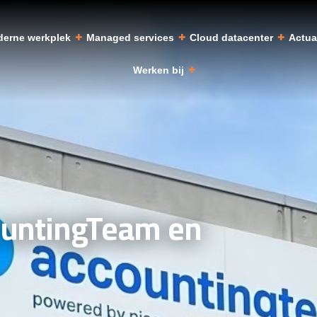
erne werkplek
Managed services
Cloud datacenter
Actu
Werken bij
untingTeam en