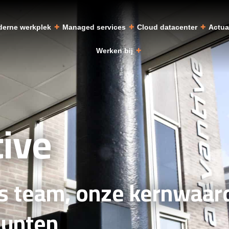
erne werkplek
Managed services
Cloud datacenter
Actu
Werken bij
ive
s team, onze kernwaar
punten