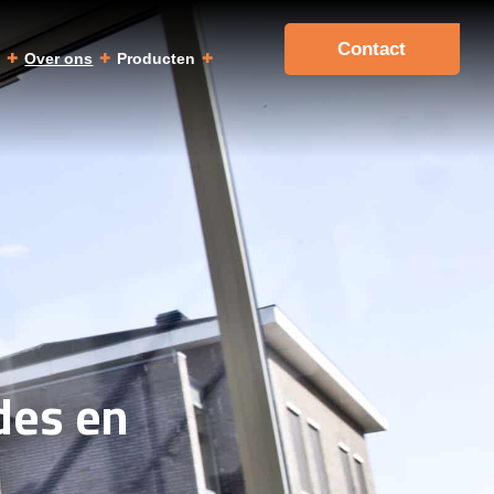
Contact
a
Over ons
Producten
des en