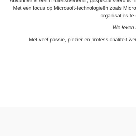
Advantive is een IT-dienstverlener, gespecialiseerd is i
Met een focus op Microsoft-technologieën zoals Micr
organisaties te
We leven 
Met veel passie, plezier en professionaliteit