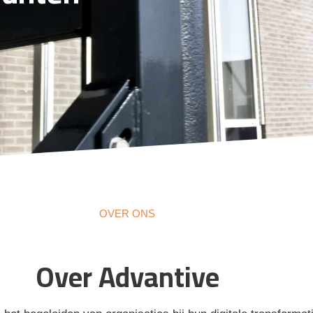
OVER ONS
Over Advantive