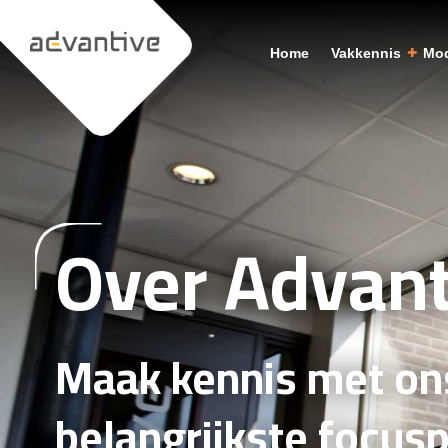
Home
Vakkennis
Mod
Over Advant
Maak kennis met on
belangrijkste focus