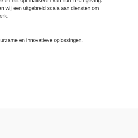
tie en het optimaliseren van hun IT-omgeving.
n wij een uitgebreid scala aan diensten om
erk.
uurzame en innovatieve oplossingen.