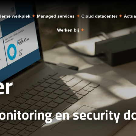
erne werkplek
Managed services
Cloud datacenter
Actu
Werken bij
er
nitoring en security d