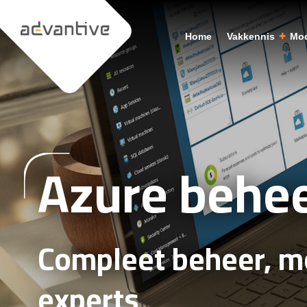
Home
Vakkennis
Mod
Azure behe
Compleet beheer, mo
experts