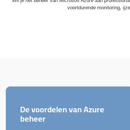
Wil je het beheer van Microsoft Azure aan professiona
voortdurende monitoring, ijz
De voordelen van Azure
beheer