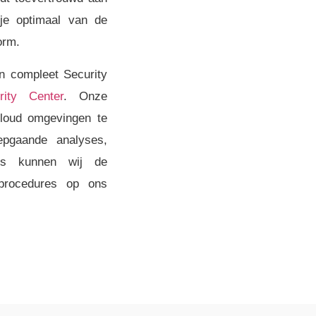
 je optimaal van de
orm.
n compleet Security
rity Center
. Onze
Cloud omgevingen te
epgaande analyses,
vens kunnen wij de
lprocedures op ons