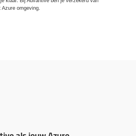
e klaar. Bij Advantive ben je verzekerd van
ft Azure omgeving.
ive als jouw Azure