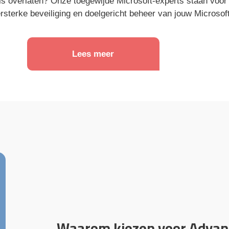
ls overlaten? Onze toegewijde Microsoft-experts staan voor j
ersterke beveiliging en doelgericht beheer van jouw Microso
Lees meer
Waarom kiezen voor Advant